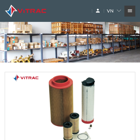
VN
DỊCH VỤ
SIÊU THỊ MÁY XÂY DỰNG
PHỤ TÙNG
THƯƠNG HIỆU