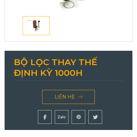
BỘ LỌC THAY THẾ
ĐỊNH KỲ 1000H
LIÊN HỆ
Zalo