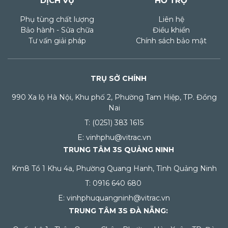
DỊCH VỤ
HỖ TRỢ
Phụ tùng chất lượng
Liên hệ
Bảo hành - Sửa chữa
Điều khiển
Tư vấn giải pháp
Chính sách bảo mật
TRỤ SỞ CHÍNH
990 Xa lộ Hà Nội, Khu phố 2, Phường Tam Hiệp, TP. Đồng
Nai
T: (0251) 383 1615
E: vinhphu@vitrac.vn
TRUNG TÂM 3S QUẢNG NINH
Km8 Tổ 1 Khu 4a, Phường Quang Hanh, Tỉnh Quảng Ninh
T: 0916 640 680
E: vinhphuquangninh@vitrac.vn
TRUNG TÂM 3S ĐÀ NẴNG: