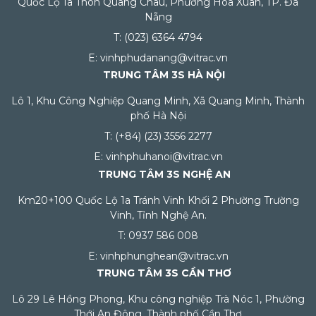
Quốc Lộ 1a Thôn Quang Châu, Phường Hòa Xuân, TP. Đà
Nẵng
T: (023) 6364 4794
E: vinhphudanang@vitrac.vn
TRUNG TÂM 3S HÀ NỘI
Lô 1, Khu Công Nghiệp Quang Minh, Xã Quang Minh, Thành
phố Hà Nội
T: (+84) (23) 3556 2277
E: vinhphuhanoi@vitrac.vn
TRUNG TÂM 3S NGHỆ AN
Km20+100 Quốc Lộ 1a Tránh Vinh Khối 2 Phường Trường
Vinh, Tỉnh Nghệ An.
T: 0937 586 008
E: vinhphunghean@vitrac.vn
TRUNG TÂM 3S CẦN THƠ
Lô 29 Lê Hồng Phong, Khu công nghiệp Trà Nóc 1, Phường
Thới An Đông, Thành phố Cần Thơ