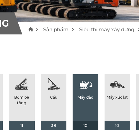
1
4
Máy cào bóc/ Máy tái chế Wirtgen
Lu Hamm
NG
Sản phẩm
Siêu thị máy xây dựng
25
21
Bơm bê
Cẩu
Máy đào
Máy xúc lật
ế
tông
11
38
10
10