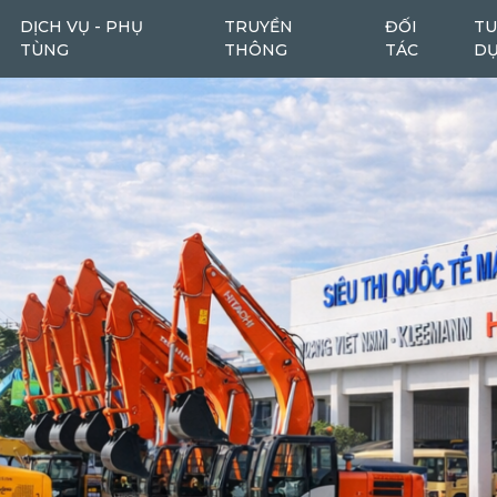
DỊCH VỤ - PHỤ
TRUYỀN
ĐỐI
TU
TÙNG
THÔNG
TÁC
D
Máy cào bóc
Máy cào bóc tái chế
6
1
Máy san
Ô tô