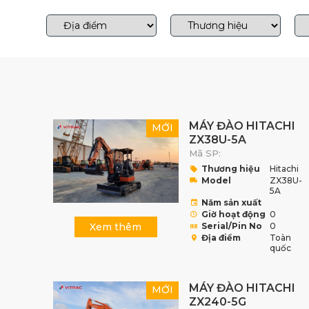
MÁY ĐÀO HITACHI
MỚI
ZX38U-5A
Mã SP:
Thương hiệu
Hitachi
Model
ZX38U-
5A
Năm sản xuất
Giờ hoạt động
0
Xem thêm
Serial/Pin No
0
Địa điểm
Toàn
quốc
MÁY ĐÀO HITACHI
MỚI
ZX240-5G