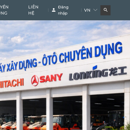
YỂN
LIÊN
Đăng
VN
ỤNG
HỆ
nhập
Bơm bê tông
Cẩu
11
38
Phụ kiện chuyên dụng
Khác