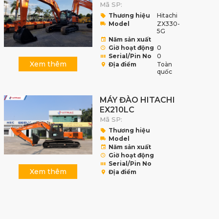
Mã SP:
Thương hiệu
Hitachi
Model
ZX330-
5G
Năm sản xuất
Giờ hoạt động
0
Serial/Pin No
0
Xem thêm
Địa điểm
Toàn
quốc
MÁY ĐÀO HITACHI
EX210LC
Mã SP:
Thương hiệu
Model
Năm sản xuất
Giờ hoạt động
Serial/Pin No
Xem thêm
Địa điểm