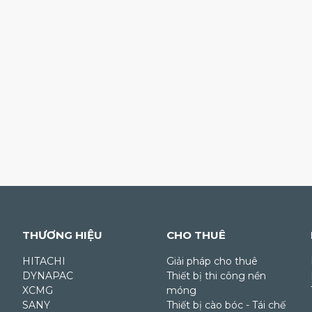
THƯƠNG HIỆU
CHO THUÊ
HITACHI
Giải pháp cho thuê
DYNAPAC
Thiết bị thi công nền
XCMG
móng
SANY
Thiết bị cào bóc - Tái chế