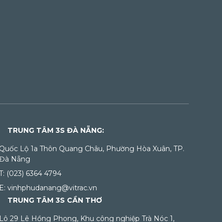
TRUNG TÂM 3S ĐÀ NẴNG:
Quốc Lộ 1a Thôn Quang Châu, Phường Hòa Xuân, TP.
Đà Nẵng
T: (023) 6364 4794
E: vinhphudanang@vitrac.vn
TRUNG TÂM 3S CẦN THƠ
Lô 29 Lê Hồng Phong, Khu công nghiệp Trà Nóc 1,