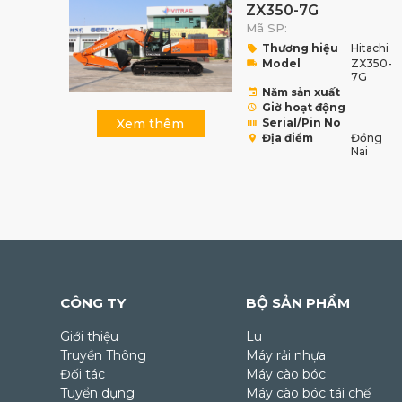
ZX350-7G
Mã SP:
Thương hiệu
Hitachi
Model
ZX350-
7G
Năm sản xuất
Giờ hoạt động
Xem thêm
Serial/Pin No
Địa điểm
Đồng
Nai
CÔNG TY
BỘ SẢN PHẨM
Giới thiệu
Lu
Truyền Thông
Máy rải nhựa
Đối tác
Máy cào bóc
Tuyển dụng
Máy cào bóc tái chế