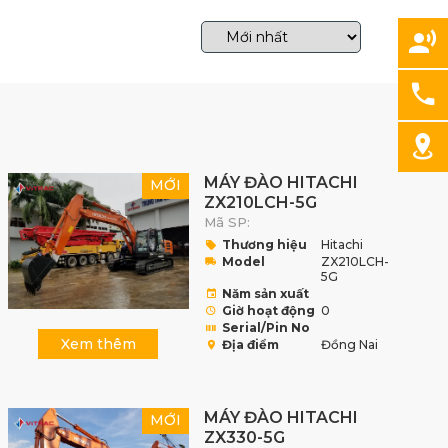
MÁY ĐÀO HITACHI
MỚI
ZX210LCH-5G
Mã SP:
Thương hiệu
Hitachi
Model
ZX210LCH-
5G
Năm sản xuất
Giờ hoạt động
0
Serial/Pin No
Xem thêm
Địa điểm
Đồng Nai
MÁY ĐÀO HITACHI
MỚI
ZX330-5G