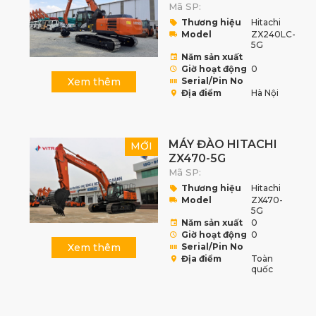
5G
Mã SP:
Thương hiệu
Hitachi
Model
ZX240LC-
5G
Năm sản xuất
Giờ hoạt động
0
Xem thêm
Serial/Pin No
Địa điểm
Hà Nội
MÁY ĐÀO HITACHI
MỚI
ZX470-5G
Mã SP:
Thương hiệu
Hitachi
Model
ZX470-
5G
Năm sản xuất
0
Giờ hoạt động
0
Xem thêm
Serial/Pin No
Địa điểm
Toàn
quốc