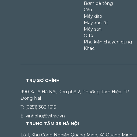
Bơm bê tông
Cẩu
Máy đào
Máy xúc lật
Máy san
Ô tô
Phụ kiện chuyên dụng
Khác
TRỤ SỞ CHÍNH
990 Xa lộ Hà Nội, Khu phố 2, Phường Tam Hiệp, TP.
Đồng Nai
T: (0251) 383 1615
E: vinhphu@vitrac.vn
TRUNG TÂM 3S HÀ NỘI
Lô 1, Khu Công Nghiệp Quang Minh, Xã Quang Minh,