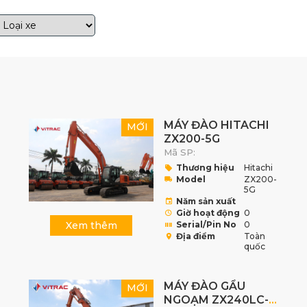
MÁY ĐÀO HITACHI
MỚI
ZX200-5G
Mã SP:
Thương hiệu
Hitachi
Model
ZX200-
5G
Năm sản xuất
Giờ hoạt động
0
Xem thêm
Serial/Pin No
0
Địa điểm
Toàn
quốc
MÁY ĐÀO GẦU
MỚI
NGOẠM ZX240LC-