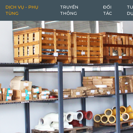
DỊCH VỤ - PHỤ
TRUYỀN
ĐỐI
TU
TÙNG
THÔNG
TÁC
D
Máy cào bóc
Máy cào bóc tái chế
6
1
Máy san
Ô tô