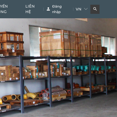
YỂN
LIÊN
Đăng
VN
ỤNG
HỆ
nhập
Bơm bê tông
Cẩu
11
38
Phụ kiện chuyên dụng
Khác