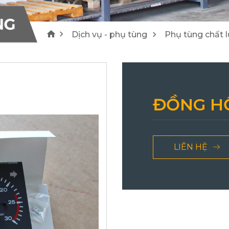
1
4
NG
Máy cào bóc/ Máy tái chế Wirtgen
Lu Hamm
Dịch vụ - phụ tùng
Phụ tùng chất 
25
21
ĐỒNG H
LIÊN HỆ