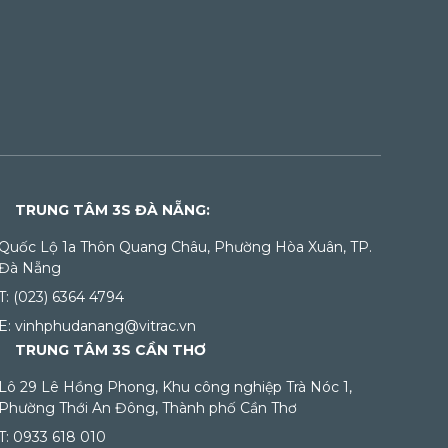
TRUNG TÂM 3S ĐÀ NẴNG:
Quốc Lộ 1a Thôn Quang Châu, Phường Hòa Xuân, TP.
Đà Nẵng
T: (023) 6364 4794
E: vinhphudanang@vitrac.vn
TRUNG TÂM 3S CẦN THƠ
Lô 29 Lê Hồng Phong, Khu công nghiệp Trà Nóc 1,
Phường Thới An Đông, Thành phố Cần Thơ
T: 0933 618 010