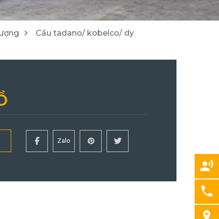
2
8
Cẩu Tadano/ Kobelco/ DY
Máy đào/ Máy xúc lật Hitachi
lượng
Cẩu tadano/ kobelco/ dy
3
24
Ồ
Zalo