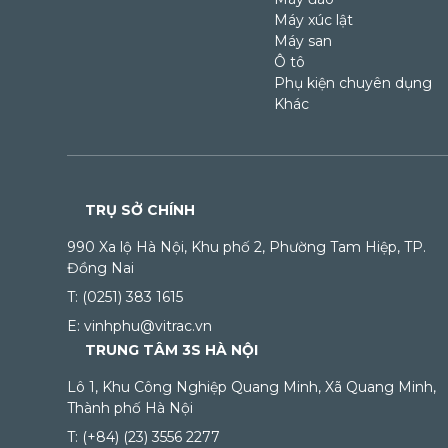
Máy xúc lật
Máy san
Ô tô
Phụ kiện chuyên dụng
Khác
TRỤ SỞ CHÍNH
990 Xa lộ Hà Nội, Khu phố 2, Phường Tam Hiệp, TP.
Đồng Nai
T: (0251) 383 1615
E: vinhphu@vitrac.vn
TRUNG TÂM 3S HÀ NỘI
Lô 1, Khu Công Nghiệp Quang Minh, Xã Quang Minh,
Thành phố Hà Nội
T: (+84) (23) 3556 2277