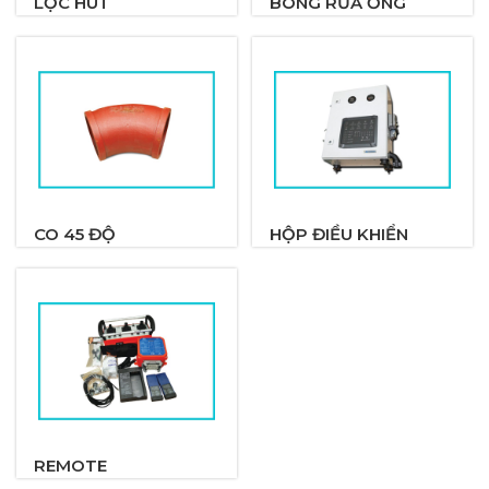
LỌC HÚT
BÓNG RỬA ỐNG
CO 45 ĐỘ
HỘP ĐIỀU KHIỂN
REMOTE