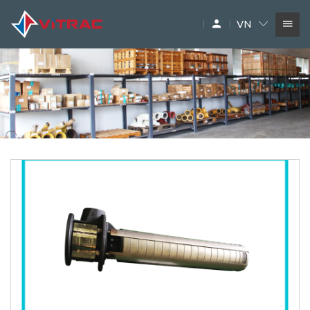
VN
DỊCH VỤ
SIÊU THỊ MÁY XÂY DỰNG
PHỤ TÙNG
THƯƠNG HIỆU