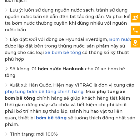
luôn sạch.
Lưu ý: luôn sử dụng nguồn nước sạch, tránh sử dụng
nguồn nước bẩn sẽ dẫn đến bít tắc ống dẫn. Và phải kiểm
tra bơm nước thường xuyên khi dùng nhiều với nguồn
nước bẩn
Lắp đặt: Đối với dòng xe Hyundai Everdigm,
Bơm nước
được lắp đặt bên trong thùng nước, sản phẩm này sử
dụng cho các loại
xe bơm bê tông
có thông số kỹ thuật
phù hợp
Số lượng: 01
bơm nước Hankook
cho 01 xe bơm bê
tông
Xuất xứ: Hàn Quốc. Hiện nay VITRAC là đơn vị cung cấp
phụ tùng bơm bê tông chính hãng
. Mua
phụ tùng xe
bơm bê tông
chính hãng sẽ giúp khách hàng tiết kiệm
thời gian dừng máy sửa chữa và tiết kiệm chi phí khi ít
phải bố trí nhân sự tháo lắp, tránh hư hao vật tư liên
quan, thiết bị
bơm bê tông
sẽ tương thích đồng nhất sản
phẩm.
Tình trạng: mới 100%