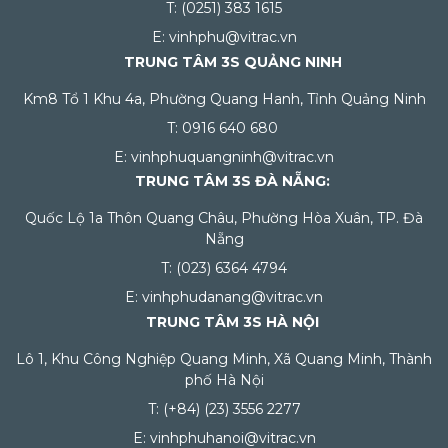
T: (0251) 383 1615
E: vinhphu@vitrac.vn
TRUNG TÂM 3S QUẢNG NINH
Km8 Tổ 1 Khu 4a, Phường Quang Hanh, Tỉnh Quảng Ninh
T: 0916 640 680
E: vinhphuquangninh@vitrac.vn
TRUNG TÂM 3S ĐÀ NẴNG:
Quốc Lộ 1a Thôn Quang Châu, Phường Hòa Xuân, TP. Đà
Nẵng
T: (023) 6364 4794
E: vinhphudanang@vitrac.vn
TRUNG TÂM 3S HÀ NỘI
Lô 1, Khu Công Nghiệp Quang Minh, Xã Quang Minh, Thành
phố Hà Nội
T: (+84) (23) 3556 2277
E: vinhphuhanoi@vitrac.vn