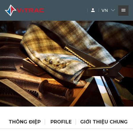
VN
DỊCH VỤ
SIÊU THỊ MÁY XÂY DỰNG
PHỤ TÙNG
THƯƠNG HIỆU
THÔNG ĐIỆP
PROFILE
GIỚI THIỆU CHUNG