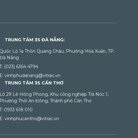
TRUNG TÂM 3S ĐÀ NẴNG:
Quốc Lộ 1a Thôn Quang Châu, Phường Hòa Xuân, TP.
Đà Nẵng
T: (023) 6364 4794
E: vinhphudanang@vitrac.vn
TRUNG TÂM 3S CẦN THƠ
Lô 29 Lê Hồng Phong, Khu công nghiệp Trà Nóc 1,
Phường Thới An Đông, Thành phố Cần Thơ
T: 0933 618 010
E: vinhphucantho@vitrac.vn