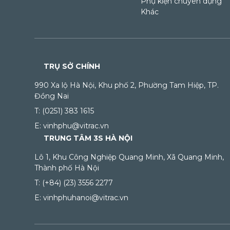
Phụ kiện chuyên dụng
Khác
TRỤ SỞ CHÍNH
990 Xa lộ Hà Nội, Khu phố 2, Phường Tam Hiệp, TP.
Đồng Nai
T: (0251) 383 1615
E: vinhphu@vitrac.vn
TRUNG TÂM 3S HÀ NỘI
Lô 1, Khu Công Nghiệp Quang Minh, Xã Quang Minh,
Thành phố Hà Nội
T: (+84) (23) 3556 2277
E: vinhphuhanoi@vitrac.vn