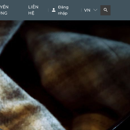
YỂN
LIÊN
Đăng
VN
ỤNG
HỆ
nhập
Bơm bê tông
Cẩu
11
38
Phụ kiện chuyên dụng
Khác