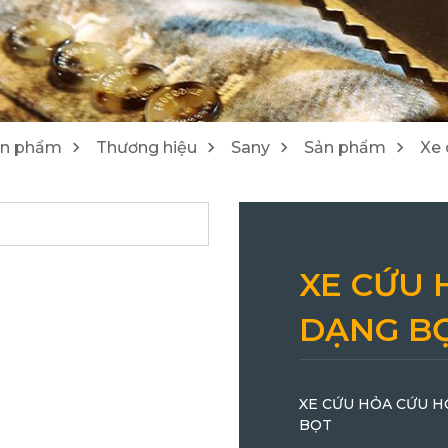
1
4
Máy cào bóc/ Máy tái chế Wirtgen
Lu Hamm
25
21
ản phẩm
Thương hiệu
Sany
Sản phẩm
Xe 
XE CỨU 
DẠNG B
XE CỨU HỎA CỨU 
BỌT