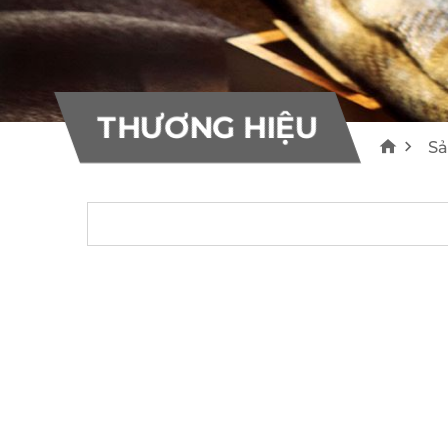
10
10
Bơm bê tông Everdigm
Máy rải nhựa Voegele
THƯƠNG HIỆU
55
22
THƯƠNG HIỆU
S
Khác
0