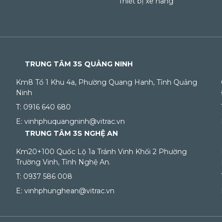
Thiết bị xe nâng
TRUNG TÂM 3S QUẢNG NINH
Km8 Tổ 1 Khu 4a, Phường Quang Hanh, Tỉnh Quảng
Ninh
T: 0916 640 680
E: vinhphuquangninh@vitrac.vn
TRUNG TÂM 3S NGHỆ AN
Km20+100 Quốc Lộ 1a Tránh Vinh Khối 2 Phường
Trường Vinh, Tỉnh Nghệ An.
T: 0937 586 008
E: vinhphunghean@vitrac.vn