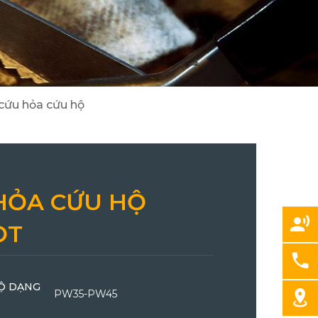
2
8
Cẩu Tadano/ Kobelco/ DY
Máy đào/ Máy xúc lật Hitachi
3
24
cứu hỏa cứu hộ
HỎA CỨU HỘ
ỌT
HỘ DẠNG
PW35-PW45