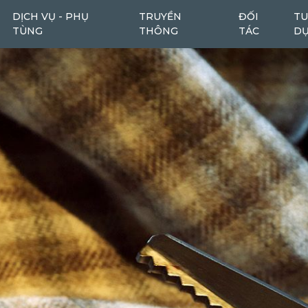
DỊCH VỤ - PHỤ
TRUYỀN
ĐỐI
TU
TÙNG
THÔNG
TÁC
D
Máy cào bóc
Máy cào bóc tái chế
6
1
Máy san
Ô tô