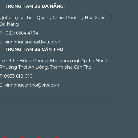
TRUNG TÂM 3S ĐÀ NẴNG:
Quốc Lộ 1a Thôn Quang Châu, Phường Hòa Xuân, TP.
Đà Nẵng
T: (023) 6364 4794
E: vinhphudanang@vitrac.vn
TRUNG TÂM 3S CẦN THƠ
Lô 29 Lê Hồng Phong, Khu công nghiệp Trà Nóc 1,
Phường Thới An Đông, Thành phố Cần Thơ
T: 0933 618 010
E: vinhphucantho@vitrac.vn