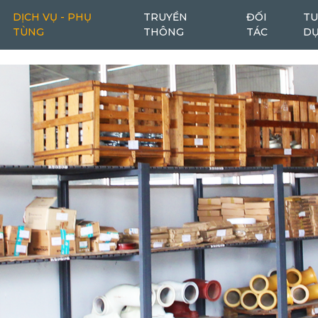
ê tông, xy lanh thụt, ống thụt, ống thục, xy lanh hút đẩy bê 
DỊCH VỤ - PHỤ
TRUYỀN
ĐỐI
TU
TÙNG
THÔNG
TÁC
D
Máy cào bóc
Máy cào bóc tái chế
6
1
Máy san
Ô tô