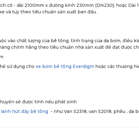
ích cỡ - dài 2100mm x đường kính 230mm (DN230); hoặc Dài
và tuỳ theo tiêu chuẩn sản xuất ban đầu.
huộc vào chất lượng của bê tông, tình trạng của da bơm, điều
ng chính hãng theo tiêu chuẩn nhà sản xuất để đạt được chất 
ơm
 thể sử dụng cho
xe bơm bê tông Everdigm
hoặc các thương hi
chuyển sẽ được tính nếu phát sinh
 lanh hút đẩy bê tông
- như Van S2318, van S2018, phễu , da bơ