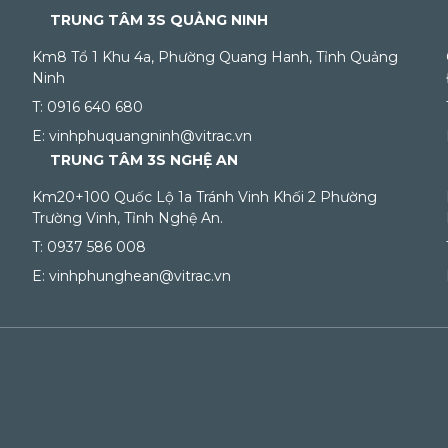
TRUNG TÂM 3S QUẢNG NINH
Km8 Tổ 1 Khu 4a, Phường Quang Hanh, Tỉnh Quảng
Ninh
T: 0916 640 680
E: vinhphuquangninh@vitrac.vn
TRUNG TÂM 3S NGHỆ AN
Km20+100 Quốc Lộ 1a Tránh Vinh Khối 2 Phường
Trường Vinh, Tỉnh Nghệ An.
T: 0937 586 008
E: vinhphunghean@vitrac.vn