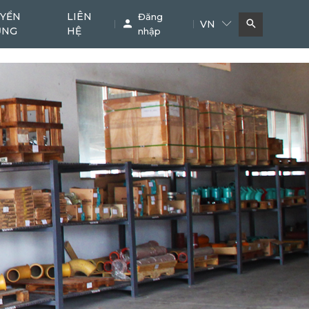
tông, xy lanh dn230
YỂN
LIÊN
Đăng
VN
ỤNG
HỆ
nhập
Bơm bê tông
Cẩu
11
38
Phụ kiện chuyên dụng
Khác