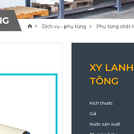
1
4
Máy cào bóc/ Máy tái chế Wirtgen
Lu Hamm
NG
Dịch vụ - phụ tùng
Phụ tùng chất 
25
21
XY LANH
TÔNG
Kích thước
Giá
Nước sản xuất