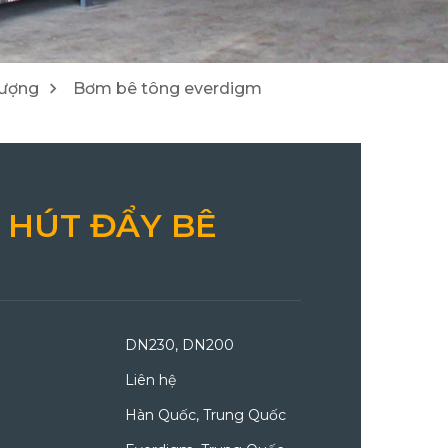
2
8
Cẩu Tadano/ Kobelco/ DY
Máy đào/ Máy xúc lật Hitachi
lượng
Bơm bê tông everdigm
3
24
 HÚT ĐẨY BÊ
DN230, DN200
Liên hệ
Hàn Quốc, Trung Quốc