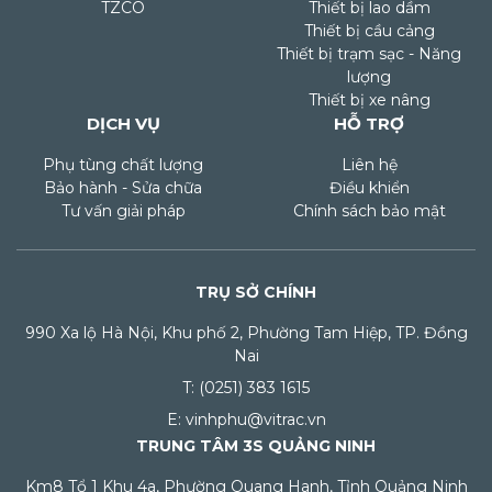
TZCO
Thiết bị lao dầm
Thiết bị cầu cảng
Thiết bị trạm sạc - Năng
lượng
Thiết bị xe nâng
DỊCH VỤ
HỖ TRỢ
Phụ tùng chất lượng
Liên hệ
Bảo hành - Sửa chữa
Điều khiển
Tư vấn giải pháp
Chính sách bảo mật
TRỤ SỞ CHÍNH
990 Xa lộ Hà Nội, Khu phố 2, Phường Tam Hiệp, TP. Đồng
Nai
T: (0251) 383 1615
E: vinhphu@vitrac.vn
TRUNG TÂM 3S QUẢNG NINH
Km8 Tổ 1 Khu 4a, Phường Quang Hanh, Tỉnh Quảng Ninh