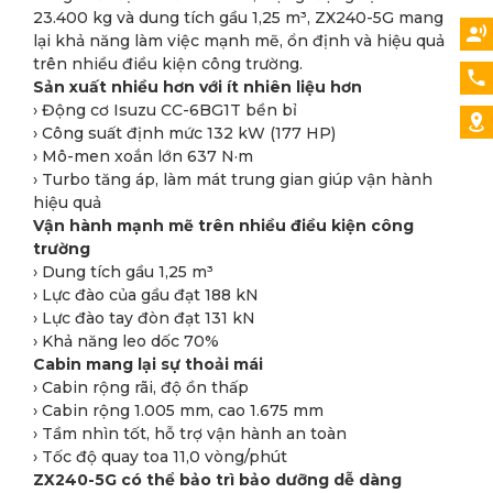
23.400 kg và dung tích gầu 1,25 m³, ZX240-5G mang
lại khả năng làm việc mạnh mẽ, ổn định và hiệu quả
trên nhiều điều kiện công trường.
Sản xuất nhiều hơn với ít nhiên liệu hơn
› Động cơ Isuzu CC-6BG1T bền bỉ
› Công suất định mức 132 kW (177 HP)
› Mô-men xoắn lớn 637 N·m
› Turbo tăng áp, làm mát trung gian giúp vận hành
hiệu quả
Vận hành mạnh mẽ trên nhiều điều kiện công
trường
› Dung tích gầu 1,25 m³
› Lực đào của gầu đạt 188 kN
› Lực đào tay đòn đạt 131 kN
› Khả năng leo dốc 70%
Cabin mang lại sự thoải mái
› Cabin rộng rãi, độ ồn thấp
› Cabin rộng 1.005 mm, cao 1.675 mm
› Tầm nhìn tốt, hỗ trợ vận hành an toàn
› Tốc độ quay toa 11,0 vòng/phút
ZX240-5G có thể bảo trì bảo dưỡng dễ dàng