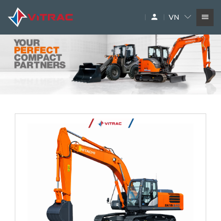
VN
DỊCH VỤ
SIÊU THỊ MÁY XÂY DỰNG
PHỤ TÙNG
THƯƠNG HIỆU