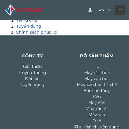
VN
Trang chủ
Tuyển dụng
DỊCH VỤ
Chính sách phúc lợi
SIÊU THỊ MÁY XÂY DỰNG
PHỤ TÙNG
THƯƠNG HIỆU
CÔNG TY
BỘ SẢN PHẨM
Giới thiệu
Lu
Truyền Thông
Máy rải nhựa
Đối tác
Máy cào bóc
Tuyển dụng
Máy cào bóc tái chế
Bơm bê tông
Cẩu
Máy đào
Máy xúc lật
Máy san
Ô tô
Phụ kiện chuyên dụng