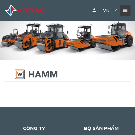
VN
DỊCH VỤ
SIÊU THỊ MÁY XÂY DỰNG
PHỤ TÙNG
THƯƠNG HIỆU
CÔNG TY
BỘ SẢN PHẨM