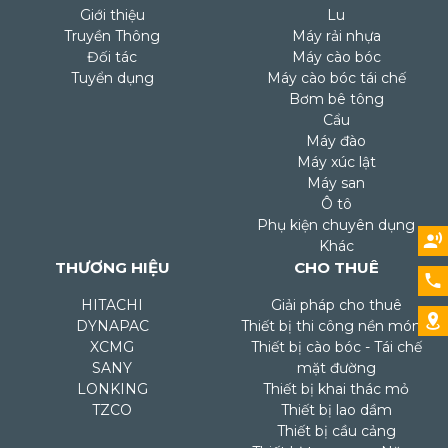
Giới thiệu
Lu
Truyền Thông
Máy rải nhựa
Đối tác
Máy cào bóc
Tuyển dụng
Máy cào bóc tái chế
Bơm bê tông
Cẩu
Máy đào
Máy xúc lật
Máy san
Ô tô
Phụ kiện chuyên dụng
Khác
THƯƠNG HIỆU
CHO THUÊ
HITACHI
Giải pháp cho thuê
DYNAPAC
Thiết bị thi công nền móng
XCMG
Thiết bị cào bóc - Tái chế
SANY
mặt đường
LONKING
Thiết bị khai thác mỏ
TZCO
Thiết bị lao dầm
Thiết bị cầu cảng