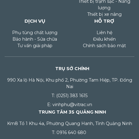
Thiết bị trạm sạc - Năng
lượng
Thiết bị xe nâng
DỊCH VỤ
HỖ TRỢ
Phụ tùng chất lượng
Liên hệ
Bảo hành - Sửa chữa
Điều khiển
Tư vấn giải pháp
Chính sách bảo mật
TRỤ SỞ CHÍNH
990 Xa lộ Hà Nội, Khu phố 2, Phường Tam Hiệp, TP. Đồng
Nai
T: (0251) 383 1615
E: vinhphu@vitrac.vn
TRUNG TÂM 3S QUẢNG NINH
Km8 Tổ 1 Khu 4a, Phường Quang Hanh, Tỉnh Quảng Ninh
T: 0916 640 680