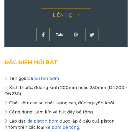
LIÊN HỆ
Zalo
ĐẶC ĐIỂM NỔI BẬT
Tên gọi:
Da piston bơm
Kích thước: đường kính 200mm hoặc 230mm (DN200 -
DN230)
Chất liệu: cao su chất lượng cao, đúc nguyên khối
Công dụng: Làm kín và hút đẩy bê tông
Lắp đặt:
da piston bơm
được lắp ở đầu quả piston
nhôm trên các loại
xe bơm bê tông
.