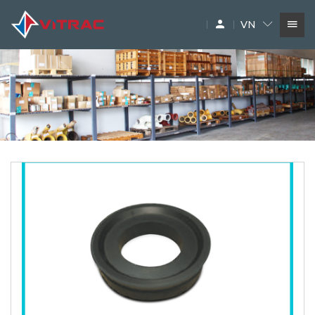
VN
DỊCH VỤ
SIÊU THỊ MÁY XÂY DỰNG
PHỤ TÙNG
THƯƠNG HIỆU