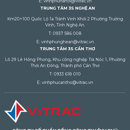
E: vinhphuhanoi@vitrac.vn
TRUNG TÂM 3S NGHỆ AN
Km20+100 Quốc Lộ 1a Tránh Vinh Khối 2 Phường Trường
Vinh, Tỉnh Nghệ An.
T: 0937 586 008
E: vinhphunghean@vitrac.vn
TRUNG TÂM 3S CẦN THƠ
Lô 29 Lê Hồng Phong, Khu công nghiệp Trà Nóc 1, Phường
Thới An Đông, Thành phố Cần Thơ
T: 0933 618 010
E: vinhphucantho@vitrac.vn