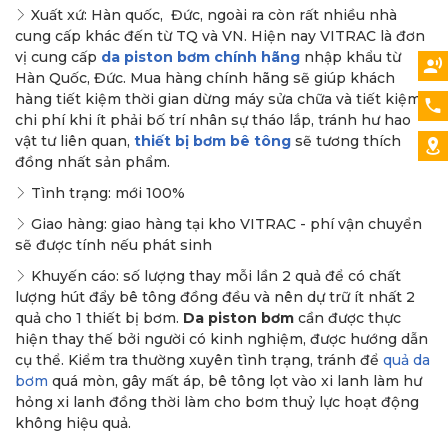
Xuất xứ: Hàn quốc, Đức, ngoài ra còn rất nhiều nhà
cung cấp khác đến từ TQ và VN. Hiện nay VITRAC là đơn
vị cung cấp
da piston bơm chính hãng
nhập khẩu từ
Hàn Quốc, Đức. Mua hàng chính hãng sẽ giúp khách
hàng tiết kiệm thời gian dừng máy sửa chữa và tiết kiệm
chi phí khi ít phải bố trí nhân sự tháo lắp, tránh hư hao
vật tư liên quan,
thiết bị bơm bê tông
sẽ tương thích
đồng nhất sản phẩm.
Tình trạng: mới 100%
Giao hàng: giao hàng tại kho VITRAC - phí vận chuyển
sẽ được tính nếu phát sinh
Khuyến cáo: số lượng thay mỗi lần 2 quả để có chất
lượng hút đẩy bê tông đồng đều và nên dự trữ ít nhất 2
quả cho 1 thiết bị bơm.
Da piston bơm
cần được thực
hiện thay thế bởi người có kinh nghiệm, được hướng dẫn
cụ thể. Kiểm tra thường xuyên tình trạng, tránh để
quả da
bơm
quá mòn, gây mất áp, bê tông lọt vào xi lanh làm hư
hỏng xi lanh đồng thời làm cho bơm thuỷ lực hoạt động
không hiệu quả.