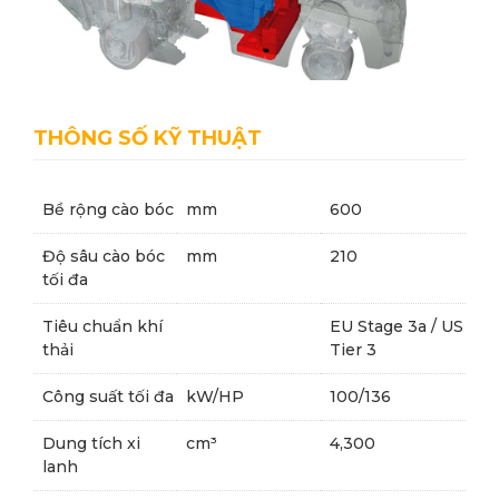
THÔNG SỐ KỸ THUẬT
Bề rộng cào bóc
mm
600
Độ sâu cào bóc
mm
210
tối đa
Tiêu chuẩn khí
EU Stage 3a / US
thải
Tier 3
Công suất tối đa
kW/HP
100/136
Dung tích xi
cm³
4,300
lanh