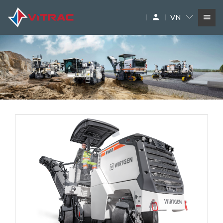
VN
DỊCH VỤ
SIÊU THỊ MÁY XÂY DỰNG
PHỤ TÙNG
THƯƠNG HIỆU