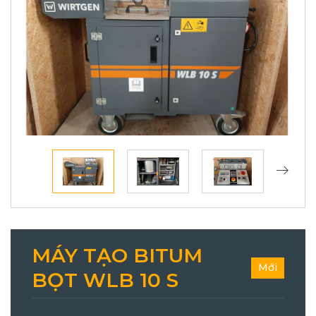
MÁY TẠO BITUM
Mới
BỌT WLB 10 S