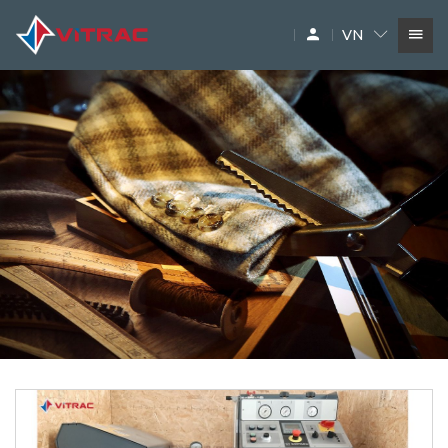
VN
DỊCH VỤ
SIÊU THỊ MÁY XÂY DỰNG
PHỤ TÙNG
THƯƠNG HIỆU