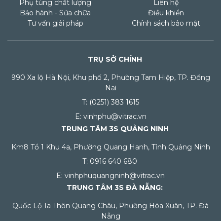
Phụ tùng chất lượng
Liên hệ
Bảo hành - Sửa chữa
Điều khiển
Tư vấn giải pháp
Chính sách bảo mật
TRỤ SỞ CHÍNH
990 Xa lộ Hà Nội, Khu phố 2, Phường Tam Hiệp, TP. Đồng
Nai
T: (0251) 383 1615
E: vinhphu@vitrac.vn
TRUNG TÂM 3S QUẢNG NINH
Km8 Tổ 1 Khu 4a, Phường Quang Hanh, Tỉnh Quảng Ninh
T: 0916 640 680
E: vinhphuquangninh@vitrac.vn
TRUNG TÂM 3S ĐÀ NẴNG:
Quốc Lộ 1a Thôn Quang Châu, Phường Hòa Xuân, TP. Đà
Nẵng