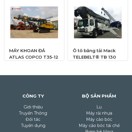
MÁY KHOAN ĐÁ
Ô tô băng tải Mack
ATLAS COPCO T35-12
TELEBELT® TB 130
CÔNG TY
BỘ SẢN PHẨM
Giới thiệu
Lu
Truyền Thông
Máy rải nhựa
Đối tác
Máy cào bóc
Tuyển dụng
Máy cào bóc tái chế
Bơm bê tông