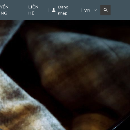
YỂN
LIÊN
Đăng
VN
ỤNG
HỆ
nhập
Bơm bê tông
Cẩu
11
38
Phụ kiện chuyên dụng
Khác