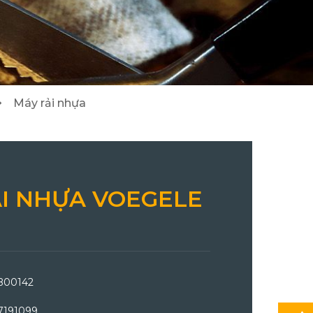
2
8
Cẩu Tadano/ Kobelco/ DY
Máy đào/ Máy xúc lật Hitachi
3
24
Máy rải nhựa
I NHỰA VOEGELE
B00142
7191099