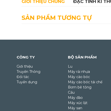
GIỚI THIỆU CHUNG
ĐẶC TÍNH KĨ T
SẢN PHẨM TƯƠNG TỰ
CÔNG TY
BỘ SẢN PHẨM
Giới thiệu
Lu
Truyền Thông
Máy rải nhựa
Đối tác
Máy cào bóc
Tuyển dụng
Máy cào bóc tái chế
Bơm bê tông
Cẩu
Máy đào
Máy xúc lật
Máy san