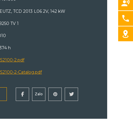
EUTZ, TCD 2013 L06 2V, 142 kW
B250 TV 1
010
,374 h
S2100-2.pdf
S2100-2-Catalog.pdf
Zalo