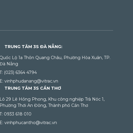
TRUNG TÂM 3S ĐÀ NẴNG:
Quốc Lộ 1a Thôn Quang Châu, Phường Hòa Xuân, TP.
Đà Nẵng
T: (023) 6364 4794
E: vinhphudanang@vitrac.vn
TRUNG TÂM 3S CẦN THƠ
Lô 29 Lê Hồng Phong, Khu công nghiệp Trà Nóc 1,
Phường Thới An Đông, Thành phố Cần Thơ
T: 0933 618 010
E: vinhphucantho@vitrac.vn