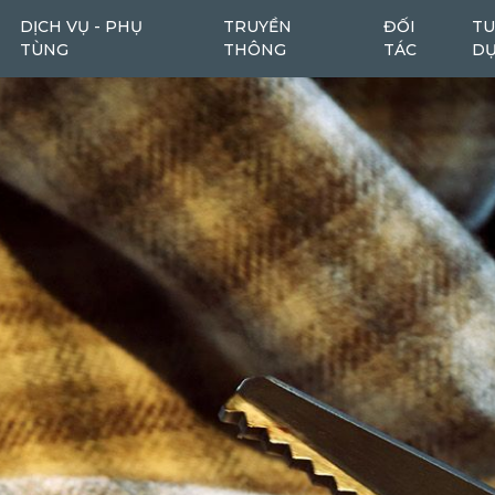
DỊCH VỤ - PHỤ
TRUYỀN
ĐỐI
TU
TÙNG
THÔNG
TÁC
D
Máy cào bóc
Máy cào bóc tái chế
6
1
Máy san
Ô tô