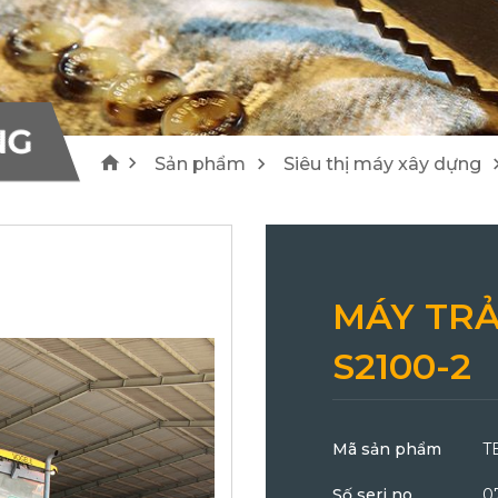
1
4
Máy cào bóc/ Máy tái chế Wirtgen
Lu Hamm
25
21
NG
Sản phẩm
Siêu thị máy xây dựng
MÁY TRẢ
S2100-2
Mã sản phẩm
T
Số seri no
0