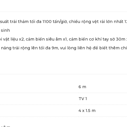
uất trải thảm tối đa 1100 tấn/giờ, chiều rộng vệt rải lớn nhấ
 sinh
 vật liệu x2, cảm biến siêu âm x1, cảm biến cơ khí tay sờ 30m
ăng trải rộng lên tối đa 9m, vui lòng liên hệ để biết thêm chi
6 m
TV 1
4 x 1.5 m