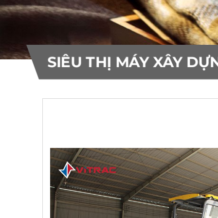
10
10
Bơm bê tông Everdigm
Máy rải nhựa Voegele
THƯƠNG HIỆU
55
22
SIÊU THỊ MÁY XÂY DỰ
Khác
0