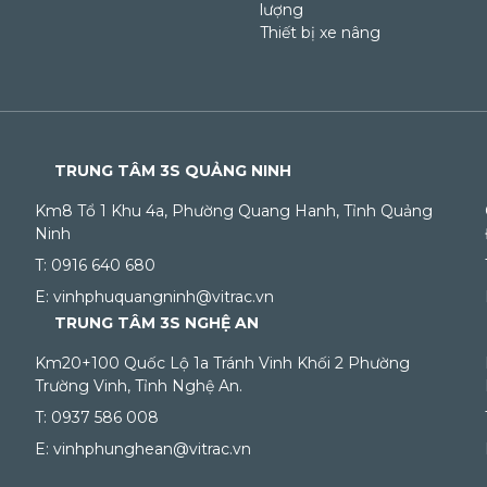
lượng
Thiết bị xe nâng
TRUNG TÂM 3S QUẢNG NINH
Km8 Tổ 1 Khu 4a, Phường Quang Hanh, Tỉnh Quảng
Ninh
T: 0916 640 680
E: vinhphuquangninh@vitrac.vn
TRUNG TÂM 3S NGHỆ AN
Km20+100 Quốc Lộ 1a Tránh Vinh Khối 2 Phường
Trường Vinh, Tỉnh Nghệ An.
T: 0937 586 008
E: vinhphunghean@vitrac.vn