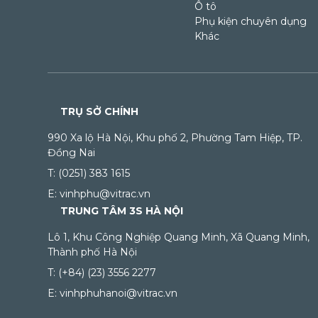
Ô tô
Phụ kiện chuyên dụng
Khác
TRỤ SỞ CHÍNH
990 Xa lộ Hà Nội, Khu phố 2, Phường Tam Hiệp, TP.
Đồng Nai
T: (0251) 383 1615
E: vinhphu@vitrac.vn
TRUNG TÂM 3S HÀ NỘI
Lô 1, Khu Công Nghiệp Quang Minh, Xã Quang Minh,
Thành phố Hà Nội
T: (+84) (23) 3556 2277
E: vinhphuhanoi@vitrac.vn