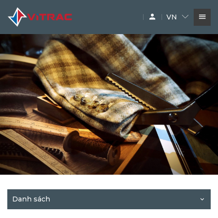
VN
DỊCH VỤ
SIÊU THỊ MÁY XÂY DỰNG
PHỤ TÙNG
THƯƠNG HIỆU
Danh sách