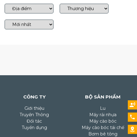
CÔNG TY
BỘ SẢN PHẨM
Giới thiệu
Lu
Truyền Thông
Máy rải nhựa
Đối tác
Máy cào bóc
Tuyển dụng
Máy cào bóc tái chế
Bơm bê tông