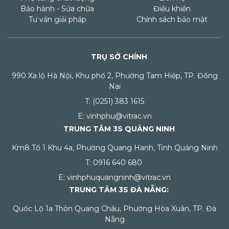
Bảo hành - Sửa chữa
Điều khiển
Tư vấn giải pháp
Chính sách bảo mật
TRỤ SỞ CHÍNH
990 Xa lộ Hà Nội, Khu phố 2, Phường Tam Hiệp, TP. Đồng
Nai
T: (0251) 383 1615
E: vinhphu@vitrac.vn
TRUNG TÂM 3S QUẢNG NINH
Km8 Tổ 1 Khu 4a, Phường Quang Hanh, Tỉnh Quảng Ninh
T: 0916 640 680
E: vinhphuquangninh@vitrac.vn
TRUNG TÂM 3S ĐÀ NẴNG:
Quốc Lộ 1a Thôn Quang Châu, Phường Hòa Xuân, TP. Đà
Nẵng