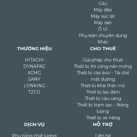
Cẩu
Máy đào
Máy xúc lật
Máy san
Ô tô
Phụ kiện chuyên dụng
Khác
THƯƠNG HIỆU
CHO THUÊ
HITACHI
Giải pháp cho thuê
DYNAPAC
Thiết bị thi công nền móng
XCMG
Thiết bị cào bóc - Tái chế
SANY
mặt đường
LONKING
Thiết bị khai thác mỏ
TZCO
Thiết bị lao dầm
Thiết bị cầu cảng
Thiết bị trạm sạc - Năng
lượng
Thiết bị xe nâng
DỊCH VỤ
HỖ TRỢ
Phụ tùng chất lượng
Liên hệ