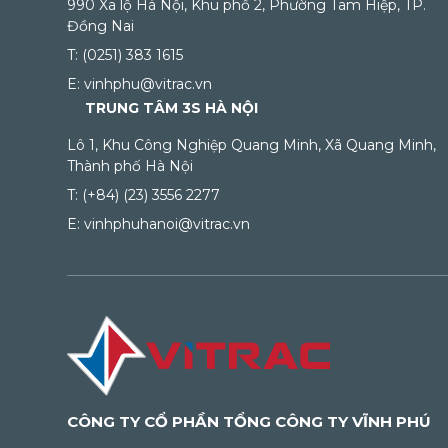
990 Xa lộ Hà Nội, Khu phố 2, Phường Tam Hiệp, TP.
Đồng Nai
T: (0251) 383 1615
E: vinhphu@vitrac.vn
TRUNG TÂM 3S HÀ NỘI
Lô 1, Khu Công Nghiệp Quang Minh, Xã Quang Minh,
Thành phố Hà Nội
T: (+84) (23) 3556 2277
E: vinhphuhanoi@vitrac.vn
CÔNG TY CỔ PHẦN TỔNG CÔNG TY VĨNH PHÚ