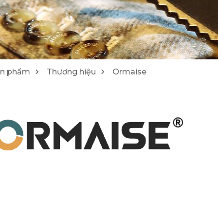
1
4
Máy cào bóc/ Máy tái chế Wirtgen
Lu Hamm
25
21
ản phẩm
Thương hiệu
Ormaise