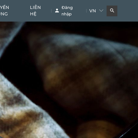
YỂN
LIÊN
Đăng
VN
ỤNG
HỆ
nhập
Bơm bê tông
Cẩu
11
38
Phụ kiện chuyên dụng
Khác