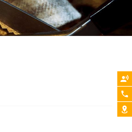
2
8
Cẩu Tadano/ Kobelco/ DY
Máy đào/ Máy xúc lật Hitachi
3
24