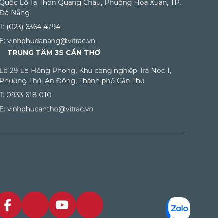
Quốc Lộ 1a Thôn Quang Châu, Phường Hòa Xuân, TP.
Đà Nẵng
T: (023) 6364 4794
E: vinhphudanang@vitrac.vn
TRUNG TÂM 3S CẦN THƠ
Lô 29 Lê Hồng Phong, Khu công nghiệp Trà Nóc 1,
Phường Thới An Đông, Thành phố Cần Thơ
T: 0933 618 010
E: vinhphucantho@vitrac.vn