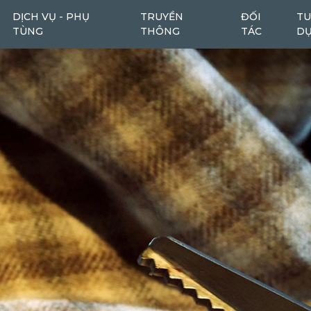
DỊCH VỤ - PHỤ
TRUYỀN
ĐỐI
TU
TÙNG
THÔNG
TÁC
D
Máy cào bóc
Máy cào bóc tái chế
6
1
Máy san
Ô tô