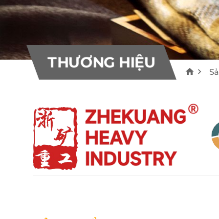
10
10
Bơm bê tông Everdigm
Máy rải nhựa Voegele
THƯƠNG HIỆU
55
22
THƯƠNG HIỆU
S
Khác
0