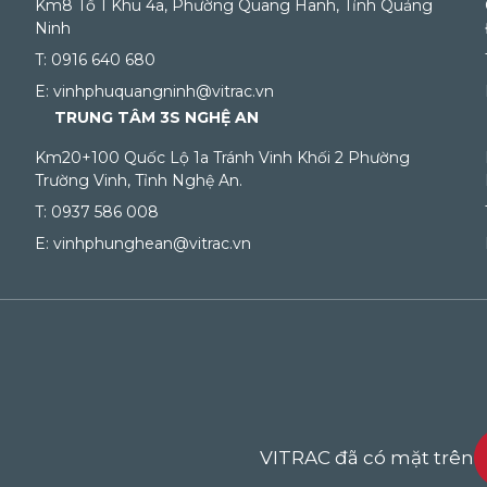
Km8 Tổ 1 Khu 4a, Phường Quang Hanh, Tỉnh Quảng
Ninh
T: 0916 640 680
E: vinhphuquangninh@vitrac.vn
TRUNG TÂM 3S NGHỆ AN
Km20+100 Quốc Lộ 1a Tránh Vinh Khối 2 Phường
Trường Vinh, Tỉnh Nghệ An.
T: 0937 586 008
E: vinhphunghean@vitrac.vn
VITRAC đã có mặt trên