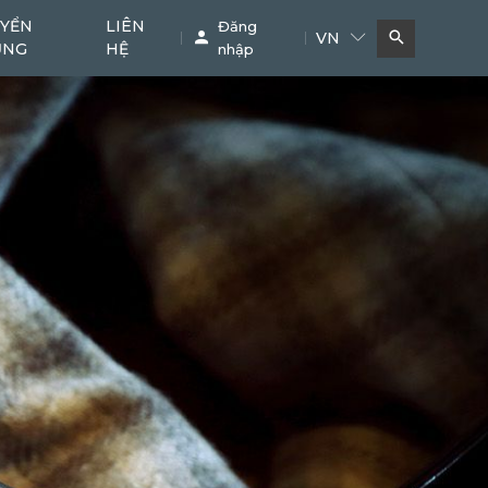
YỂN
LIÊN
Đăng
VN
ỤNG
HỆ
nhập
Bơm bê tông
Cẩu
11
38
Phụ kiện chuyên dụng
Khác