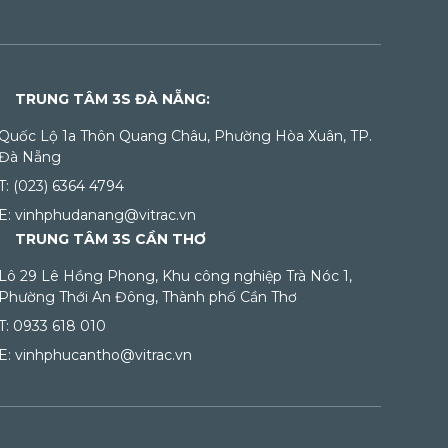
TRUNG TÂM 3S ĐÀ NẴNG:
Quốc Lộ 1a Thôn Quang Châu, Phường Hòa Xuân, TP.
Đà Nẵng
T: (023) 6364 4794
E: vinhphudanang@vitrac.vn
TRUNG TÂM 3S CẦN THƠ
Lô 29 Lê Hồng Phong, Khu công nghiệp Trà Nóc 1,
Phường Thới An Đông, Thành phố Cần Thơ
T: 0933 618 010
E: vinhphucantho@vitrac.vn