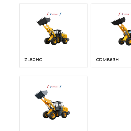
ZL50HC
CDM863H