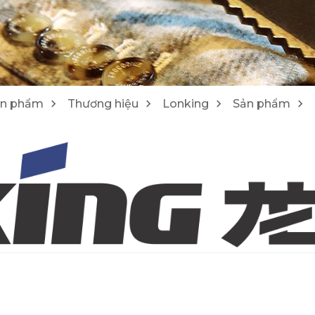
1
4
Máy cào bóc/ Máy tái chế Wirtgen
Lu Hamm
25
21
ản phẩm
Thương hiệu
Lonking
Sản phẩm