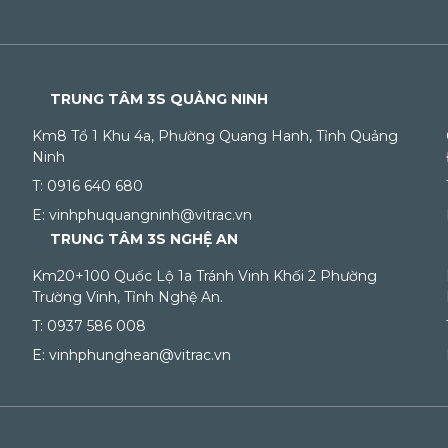
TRUNG TÂM 3S QUẢNG NINH
Km8 Tổ 1 Khu 4a, Phường Quang Hanh, Tỉnh Quảng
Ninh
T: 0916 640 680
E: vinhphuquangninh@vitrac.vn
TRUNG TÂM 3S NGHỆ AN
Km20+100 Quốc Lộ 1a Tránh Vinh Khối 2 Phường
Trường Vinh, Tỉnh Nghệ An.
T: 0937 586 008
E: vinhphunghean@vitrac.vn