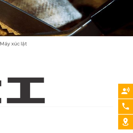
2
8
Cẩu Tadano/ Kobelco/ DY
Máy đào/ Máy xúc lật Hitachi
3
24
Máy xúc lật