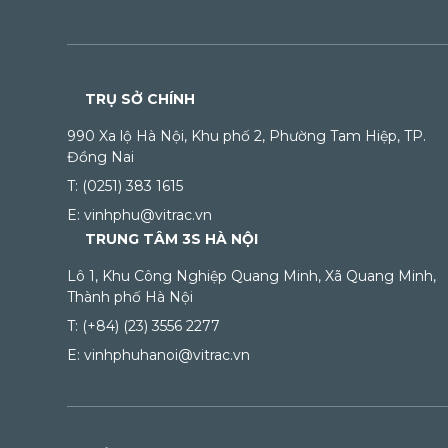
TRỤ SỞ CHÍNH
990 Xa lộ Hà Nội, Khu phố 2, Phường Tam Hiệp, TP.
Đồng Nai
T: (0251) 383 1615
E: vinhphu@vitrac.vn
TRUNG TÂM 3S HÀ NỘI
Lô 1, Khu Công Nghiệp Quang Minh, Xã Quang Minh,
Thành phố Hà Nội
T: (+84) (23) 3556 2277
E: vinhphuhanoi@vitrac.vn