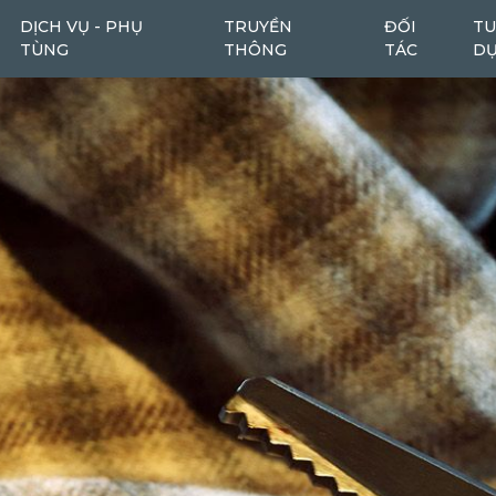
DỊCH VỤ - PHỤ
TRUYỀN
ĐỐI
TU
TÙNG
THÔNG
TÁC
D
Máy cào bóc
Máy cào bóc tái chế
6
1
Máy san
Ô tô