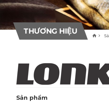
10
10
Bơm bê tông Everdigm
Máy rải nhựa Voegele
THƯƠNG HIỆU
55
22
THƯƠNG HIỆU
S
Khác
0
Sản phẩm